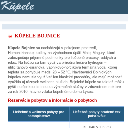
Kúpele
KÚPELE BOJNICE
Kúpele Bojnice
sa nachádzajú v pokojnom prostredí,
Hornonitrianskej kotliny na východnom úpätí Malej Magury, ktoré
zabezpečuje príjemné podmienky pre liečebné procesy, oddych a
relax. Na liečbu sa tam využíva prírodná liečivá hydrogén –
uhličitanovo -síranová, vápnikovo-horčíková termálna voda, ktorej
teplota sa pohybuje medzi 28 – 52 ºC. Návštevníci Bojnických
kúpeľov nemusia využívať len klasické procedúry, ale majú možnosť
využitia aj rôznych wellness služieb. Bojnické kúpele sa taktiež môžu
pýšiť európskou listinou za výnimočné služby v zdravotnom sektore
za rok 2010, hlavne vďaka kúpeľnému domu Lysec.
Rezervácie pobytov a informácie o pobytoch
Liečebné a wellness pobyty pre
Liečebné pobyty hradené cez
samoplatcov:
poisťovňu:
Tel.: 046 511 63 57